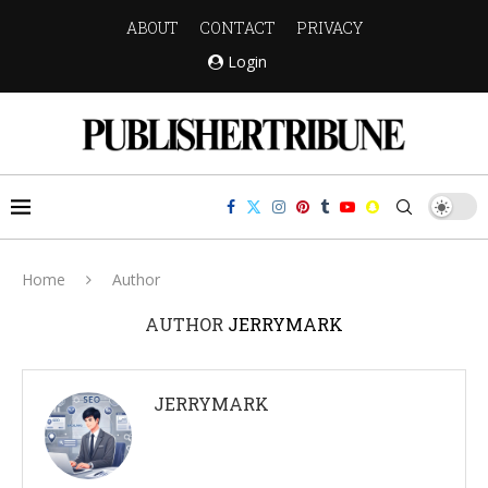
ABOUT
CONTACT
PRIVACY
Login
Home
Author
AUTHOR
JERRYMARK
JERRYMARK