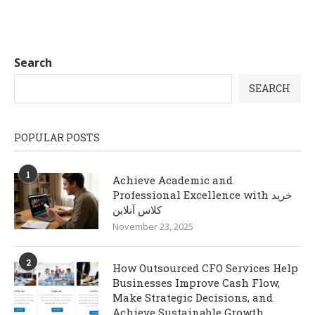
Search
SEARCH
POPULAR POSTS
1
Achieve Academic and
Professional Excellence with خرید
کلاس آنلاین
November 23, 2025
2
How Outsourced CFO Services Help
Businesses Improve Cash Flow,
Make Strategic Decisions, and
Achieve Sustainable Growth